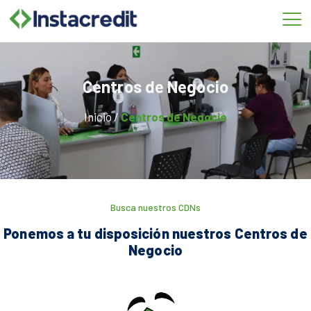
Omitir
e
ir
al
contenido
Centros de Negocio
Inicio /
Centros de Negocio
Busca nuestros CDNs
Ponemos a tu disposición nuestros Centros de
Negocio