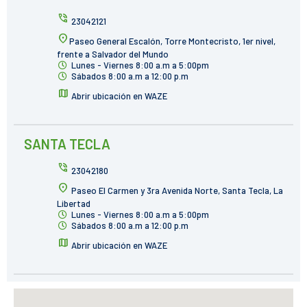
phone_in_talk
23042121
location_on
Paseo General Escalón, Torre Montecristo, 1er nivel,
frente a Salvador del Mundo
Lunes - Viernes 8:00 a.m a 5:00pm
Sábados 8:00 a.m a 12:00 p.m
map
Abrir ubicación en WAZE
SANTA TECLA
phone_in_talk
23042180
location_on
Paseo El Carmen y 3ra Avenida Norte, Santa Tecla, La
Libertad
Lunes - Viernes 8:00 a.m a 5:00pm
Sábados 8:00 a.m a 12:00 p.m
map
Abrir ubicación en WAZE