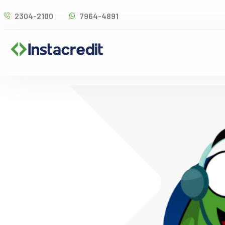
Omitir
2304-2100
7964-4891
e
ir
al
contenido