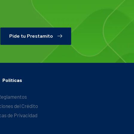
Pide tu Prestamito
Políticas
Reglamentos
ciones del Crédito
icas de Privacidad