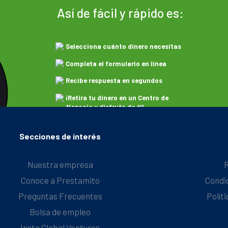
Así de fácil y rápido es:
Selecciona cuánto dinero necesitas
Completa el formulario en línea
Recibe respuesta en segundos
¡Retira tu dinero en un Centro de
Negocio y disfruta de él!
Secciones de interés
Nuestra empresa
Conoce a Prestamito
Condi
Preguntas Frecuentes
Polít
Bolsa de empleo
Insta Global Ventures