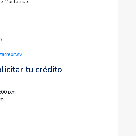
io Montecristo.
0
tacredit.sv
icitar tu crédito:
:00 p.m.
.m.