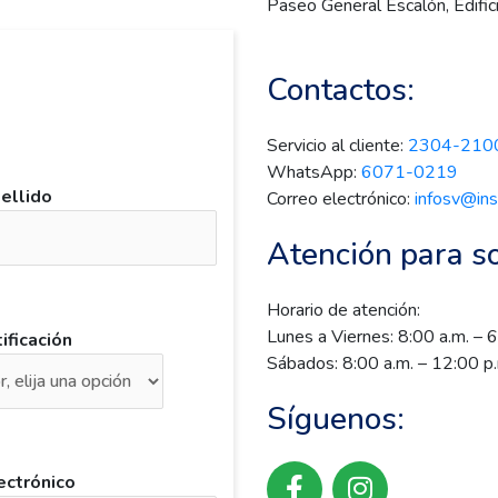
Paseo General Escalón, Edific
Contactos:
Servicio al cliente:
2304-210
WhatsApp:
6071-0219
ellido
Correo electrónico:
infosv@ins
Atención para sol
Horario de atención:
Lunes a Viernes: 8:00 a.m. – 6
ificación
Sábados: 8:00 a.m. – 12:00 p
Síguenos:
F
I
ectrónico