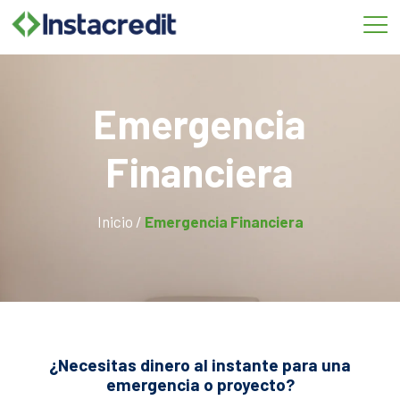
Omitir
e
ir
al
contenido
Emergencia
Financiera
Inicio /
Emergencia Financiera
¿Necesitas dinero al instante para una
emergencia o proyecto?