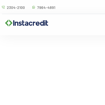
Omitir
2304-2100
7964-4891
e
ir
al
contenido