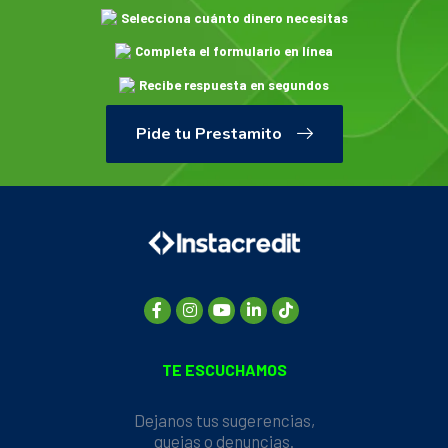
Selecciona cuánto dinero necesitas
Completa el formulario en línea
Recibe respuesta en segundos
¡Retira tu dinero en un Centro de
Pide tu Prestamito
Negocio y disfruta de él!
TE ESCUCHAMOS
Dejanos tus sugerencias,
quejas o denuncias.