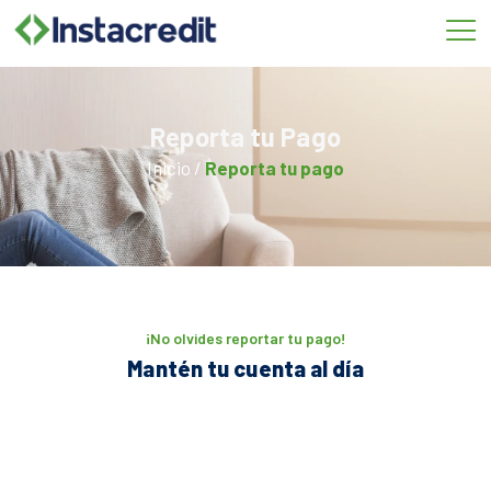
Omitir
e
ir
al
contenido
Reporta tu Pago
Inicio /
Reporta tu pago
¡No olvides reportar tu pago!
Mantén tu cuenta al día