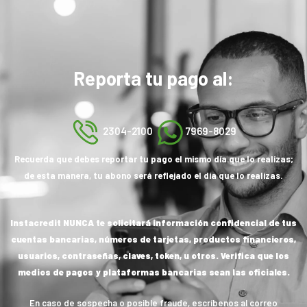
Reporta tu pago al:
2304-2100
7969-8029
Recuerda que debes reportar tu pago el mismo día que lo realizas;
de esta manera, tu abono será reflejado el día que lo realizas.
Instacredit NUNCA te solicitará información confidencial de tus
cuentas bancarias, números de tarjetas, productos financieros,
usuarios, contraseñas, claves, token, u otros. Verifica que los
medios de pagos y plataformas bancarias sean las oficiales.
En caso de sospecha o posible fraude, escríbenos al correo