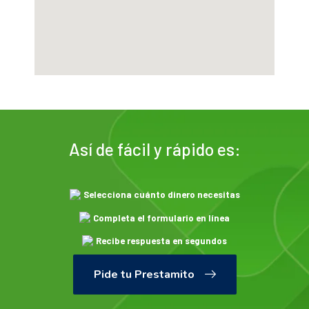
Así de fácil y rápido es:
Selecciona cuánto dinero necesitas
Completa el formulario en línea
Recibe respuesta en segundos
¡Retira tu dinero en un Centro de
Pide tu Prestamito
Negocio y disfruta de él!