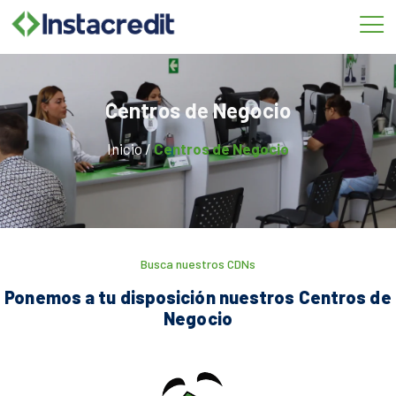
Omitir
e
ir
al
contenido
Centros de Negocio
Inicio /
Centros de Negocio
Busca nuestros CDNs
Ponemos a tu disposición nuestros Centros de
Negocio