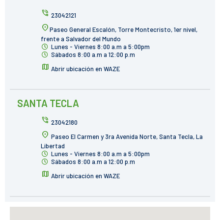
phone_in_talk
23042121
location_on
Paseo General Escalón, Torre Montecristo, 1er nivel,
frente a Salvador del Mundo
Lunes - Viernes 8:00 a.m a 5:00pm
Sábados 8:00 a.m a 12:00 p.m
map
Abrir ubicación en WAZE
SANTA TECLA
phone_in_talk
23042180
location_on
Paseo El Carmen y 3ra Avenida Norte, Santa Tecla, La
Libertad
Lunes - Viernes 8:00 a.m a 5:00pm
Sábados 8:00 a.m a 12:00 p.m
map
Abrir ubicación en WAZE