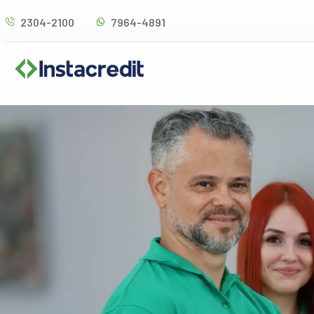
Omitir
2304-2100
7964-4891
e
ir
al
contenido