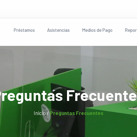
Préstamos
Asistencias
Medios de Pago
Repor
reguntas Frecuent
Inicio /
Preguntas Frecuentes