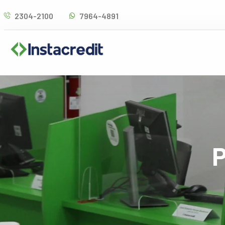
Omitir
2304-2100
7964-4891
e
ir
al
contenido
P